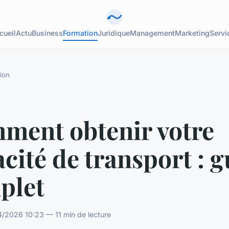
cueil
Actu
Business
Formation
Juridique
Management
Marketing
Servi
ion
ment obtenir votre
cité de transport : 
plet
/2026 10:23 — 11 min de lecture