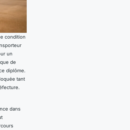
ne condition
ansporteur
our un
dique de
ce diplôme.
loquée tant
éfecture.
s
ence dans
ut
rcours