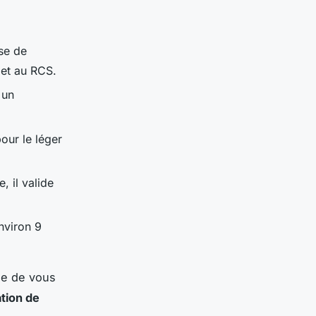
ise de
 et au RCS.
 un
our le léger
, il valide
environ 9
dée de vous
ation de