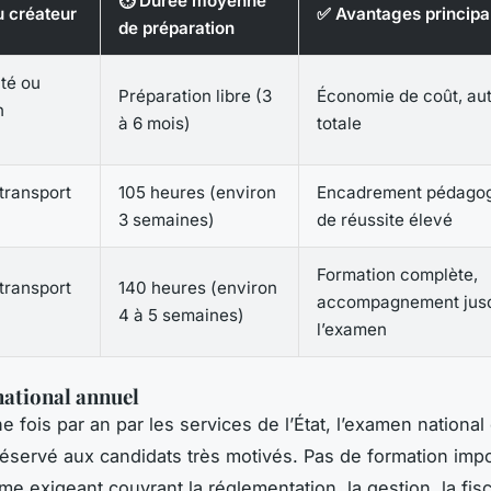
⏱️ Durée moyenne
du créateur
✅ Avantages princip
de préparation
té ou
Préparation libre (3
Économie de coût, au
n
à 6 mois)
totale
transport
105 heures (environ
Encadrement pédagog
3 semaines)
de réussite élevé
Formation complète,
transport
140 heures (environ
accompagnement jus
4 à 5 semaines)
l’examen
ational annuel
 fois par an par les services de l’État, l’examen national
réservé aux candidats très motivés. Pas de formation imp
 exigeant couvrant la réglementation, la gestion, la fisca