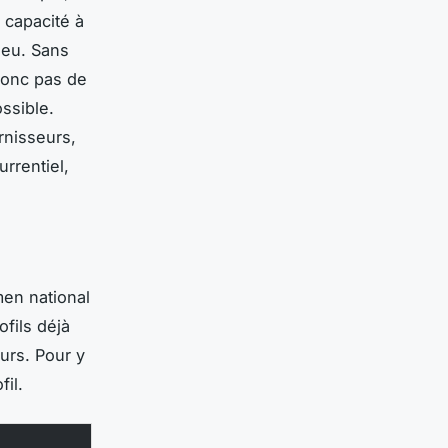
 capacité à
 jeu. Sans
donc pas de
ossible.
rnisseurs,
urrentiel,
men national
ofils déjà
urs. Pour y
fil.