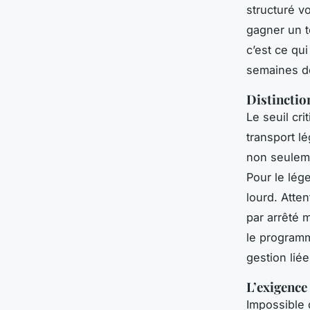
structuré v
gagner un t
c’est ce qu
semaines d
Distinctio
Le seuil cri
transport l
non seuleme
Pour le lég
lourd. Atte
par arrêté 
le programm
gestion liée
L’exigence
Impossible 