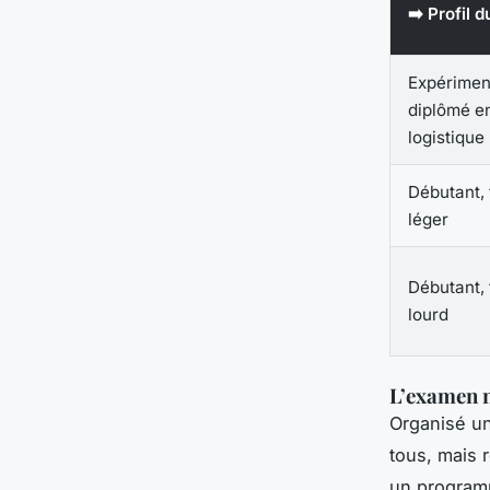
➡️ Profil 
Expérimen
diplômé e
logistique
Débutant, 
léger
Débutant, 
lourd
L’examen n
Organisé une
tous, mais 
un programme