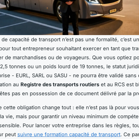
n de capacité de transport n’est pas une formalité, c’est u
pour tout entrepreneur souhaitant exercer en tant que tr
ier de marchandises ou de voyageurs. Que vous optiez p
2,5 tonnes ou un poids lourd de 19 tonnes, le statut juri
prise - EURL, SARL ou SASU - ne pourra être validé sans 
lation au
Registre des transports routiers
et au RCS est b
êtes pas en possession de ce document délivré par la pr
cette obligation change tout : elle n’est pas là pour vou
la vie, mais pour garantir un niveau minimum de compét
sensible. Pour lancer votre entreprise dans les règles, to
ur peut
suivre une formation capacité de transport
. Ce pa