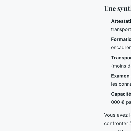
Une synt
Attestat
transport
Formatio
encadrem
Transpor
(moins d
Examen c
les conna
Capacité
000 € pa
Vous avez l
confronter 