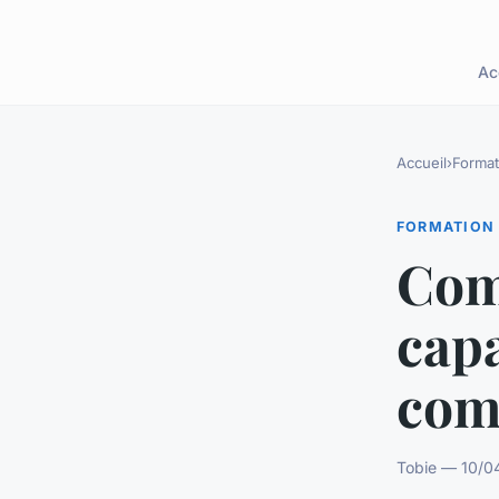
Ac
Accueil
›
Format
FORMATION
Com
capa
com
Tobie — 10/04