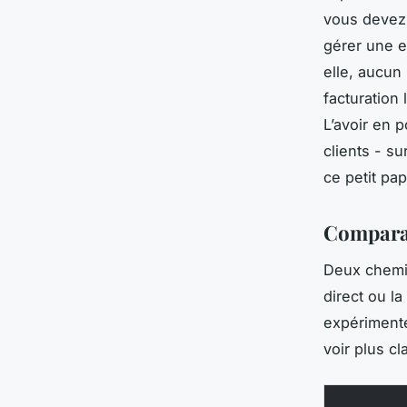
vous devez 
gérer une en
elle, aucun
facturation 
L’avoir en 
clients - su
ce petit pap
Comparati
Deux chemin
direct ou l
expérimenté
voir plus cl