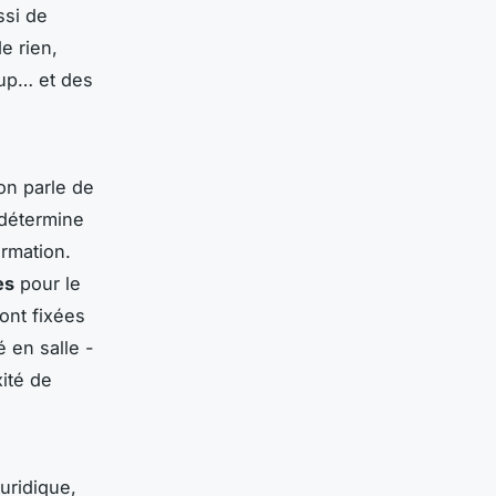
ssi de
e rien,
oup… et des
on parle de
 détermine
ormation.
es
pour le
ont fixées
é en salle -
ité de
uridique,