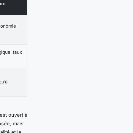
aux
tonomie
ique, taux
qu’à
 est ouvert à
osée, mais
lité et le