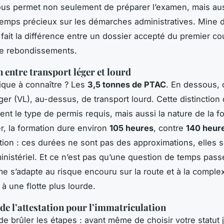
ous permet non seulement de préparer l’examen, mais au
emps précieux sur les démarches administratives. Mine d
i fait la différence entre un dossier accepté du premier c
e rebondissements.
n entre transport léger et lourd
tique à connaître ? Les
3,5 tonnes de PTAC
. En dessous, 
éger (VL), au-dessus, de transport lourd. Cette distinction
nt le type de permis requis, mais aussi la nature de la f
er, la formation dure environ
105 heures
, contre
140 heur
ntion : ces durées ne sont pas des approximations, elles s
ministériel. Et ce n’est pas qu’une question de temps pass
e s’adapte au risque encouru sur la route et à la complex
 à une flotte plus lourde.
 de l’attestation pour l’immatriculation
de brûler les étapes : avant même de choisir votre statut j