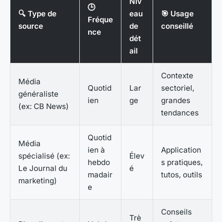
Niv
🕒
🔍 Type de
eau
🎯 Usage
Fréque
source
de
conseillé
nce
dét
ail
Contexte
Média
Quotid
Lar
sectoriel,
généraliste
ien
ge
grandes
(ex: CB News)
tendances
Quotid
Média
ien à
Application
spécialisé (ex:
Élev
hebdo
s pratiques,
Le Journal du
é
madair
tutos, outils
marketing)
e
Conseils
Trè